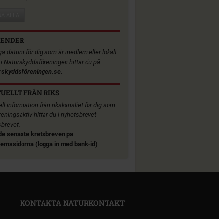
SA ALLA
LENDER
iga datum för dig som är medlem eller lokalt
v i Naturskyddsföreningen hittar du på
rskyddsföreningen.se.
UELLT FRÅN RIKS
ll information från rikskansliet för dig som
reningsaktiv hittar du i nyhetsbrevet
sbrevet.
de senaste kretsbreven på
emssidorna (logga in med bank-id)
KONTAKTA NATURKONTAKT