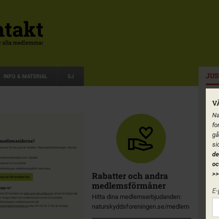
JUS
INFO & MATERIAL
SJ
V
Na
fo
gå
si
de
oc
Rabatter och andra
>>
medlemsförmåner
E-
Hitta dina medlemserbjudanden:
naturskyddsforeningen.se/medlem