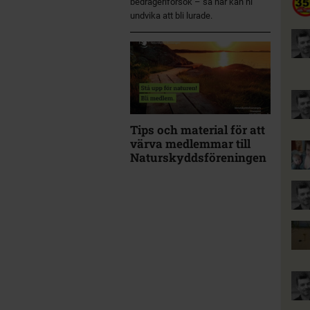
bedrägeriförsök – så här kan ni
undvika att bli lurade.
Tips och material för att
värva medlemmar till
Naturskyddsföreningen