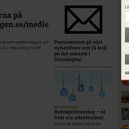
L
rna på
gen.se/medle
Prenumerera på vårt
n du som medlem logga in och
nyhetsbrev och få koll
a SJ, hitta verktyg för ditt
på det senaste i
föreningen!
I F
Gl
Riksföreningen
Bedrägerivarning – se
över era attestrutiner
Då och då utsätts kretsar för