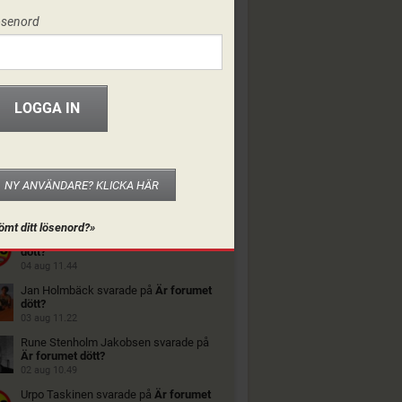
ösenord
NY ANVÄNDARE? KLICKA HÄR
ORUMET
ömt ditt lösenord?»
Urpo Taskinen
svarade på
Är forumet
dött?
04 aug 11.44
Jan Holmbäck
svarade på
Är forumet
dött?
03 aug 11.22
Rune Stenholm Jakobsen
svarade på
Är forumet dött?
02 aug 10.49
Urpo Taskinen
svarade på
Är forumet