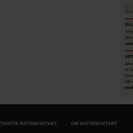
VI
KA
Vikt
akti
natu
AKT
Aktue
är fö
Kret
Läs 
medl
TANFÖR NATURKONTAKT
OM NATURKONTAKT