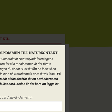
T NU…
ÄLKOMMEN TILL NATURKONTAKT!
turkontakt är Naturskyddsföreningens
rum för alla medlemmar. Är det första
ngen du är här? Har du fått en länk till en
da inne på Naturkontakt som du vill läsa?
På
n här sidan skaffar du ett användarnamn
h lösenord, sedan är det bara att logga in!
post / användarnamn