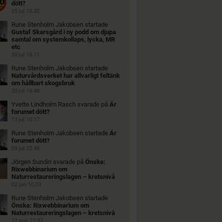
dött?
25 jul 15.32
Rune Stenholm Jakobsen
startade
Gustaf Skarsgård i ny podd om djupa
samtal om systemkollaps, lycka, MR
etc
20 jul 18.11
Rune Stenholm Jakobsen
startade
Naturvårdsverket har allvarligt feltänk
om hållbart skogsbruk
20 jul 16.48
Yvette Lindholm Rasch
svarade på
Är
forumet dött?
13 jul 10.17
Rune Stenholm Jakobsen
startade
Är
forumet dött?
09 jul 22.48
Jörgen Sundin
svarade på
Önske:
Rixwebbinarium om
Naturrestaureringslagen – kretsnivå
02 jun 10.03
Rune Stenholm Jakobsen
startade
Önske: Rixwebbinarium om
Naturrestaureringslagen – kretsnivå
17 maj 22.37