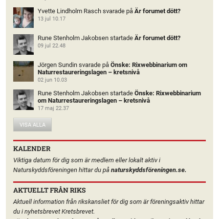
Yvette Lindholm Rasch
svarade på
Är forumet dött?
13 jul 10.17
Rune Stenholm Jakobsen
startade
Är forumet dött?
09 jul 22.48
Jörgen Sundin
svarade på
Önske: Rixwebbinarium om
Naturrestaureringslagen – kretsnivå
02 jun 10.03
Rune Stenholm Jakobsen
startade
Önske: Rixwebbinarium
om Naturrestaureringslagen – kretsnivå
17 maj 22.37
VISA ALLA
KALENDER
Viktiga datum för dig som är medlem eller lokalt aktiv i
Naturskyddsföreningen hittar du på
naturskyddsföreningen.se.
AKTUELLT FRÅN RIKS
Aktuell information från rikskansliet för dig som är föreningsaktiv hittar
du i nyhetsbrevet Kretsbrevet.