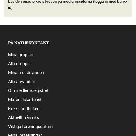
Läs de senaste kretsbreven på medlemssidorna (logga in med bank-
id)
PÅ NATURKONTAKT
Mina grupper
Alla grupper
Mina meddelanden
Alla användare
Om medlemsregistret
Materialskafferiet
Kretshandboken
Aktuellt från riks
Viktiga föreningsdatum
Mina inställningar