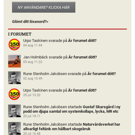
NY ANVÄNDARE? KLICKA HÄR
Glömt ditt lösenord?»
I FORUMET
Urpo Taskinen
svarade på
Är forumet dött?
04 aug 11.44
Jan Holmbäck
svarade på
Är forumet dött?
03 aug 11.22
Rune Stenholm Jakobsen
svarade på
Är forumet dött?
02 aug 10.49
Urpo Taskinen
svarade på
Är forumet dött?
25 jul 15.32
Rune Stenholm Jakobsen
startade
Gustaf Skarsgård i ny
podd om djupa samtal om systemkollaps, lycka, MR etc
20 jul 18.11
Rune Stenholm Jakobsen
startade
Naturvårdsverket har
allvarligt feltänk om hållbart skogsbruk
20 jul 16.48