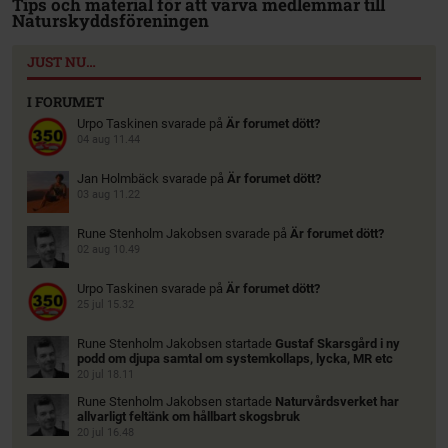
Tips och material för att värva medlemmar till
Naturskyddsföreningen
JUST NU…
I FORUMET
Urpo Taskinen
svarade på
Är forumet dött?
04 aug 11.44
Jan Holmbäck
svarade på
Är forumet dött?
03 aug 11.22
Rune Stenholm Jakobsen
svarade på
Är forumet dött?
02 aug 10.49
Urpo Taskinen
svarade på
Är forumet dött?
25 jul 15.32
Rune Stenholm Jakobsen
startade
Gustaf Skarsgård i ny
podd om djupa samtal om systemkollaps, lycka, MR etc
20 jul 18.11
Rune Stenholm Jakobsen
startade
Naturvårdsverket har
allvarligt feltänk om hållbart skogsbruk
20 jul 16.48