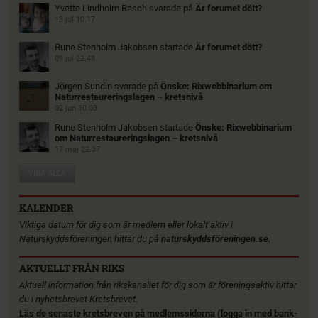
Yvette Lindholm Rasch
svarade på
Är forumet dött?
13 jul 10.17
Rune Stenholm Jakobsen
startade
Är forumet dött?
09 jul 22.48
Jörgen Sundin
svarade på
Önske: Rixwebbinarium om
Naturrestaureringslagen – kretsnivå
02 jun 10.03
Rune Stenholm Jakobsen
startade
Önske: Rixwebbinarium
om Naturrestaureringslagen – kretsnivå
17 maj 22.37
VISA ALLA
KALENDER
Viktiga datum för dig som är medlem eller lokalt aktiv i
Naturskyddsföreningen hittar du på
naturskyddsföreningen.se.
AKTUELLT FRÅN RIKS
Aktuell information från rikskansliet för dig som är föreningsaktiv hittar
du i nyhetsbrevet Kretsbrevet.
Läs de senaste kretsbreven på medlemssidorna (logga in med bank-