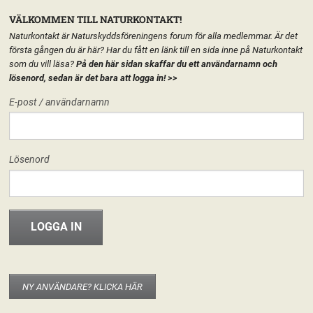
VÄLKOMMEN TILL NATURKONTAKT!
Naturkontakt är Naturskyddsföreningens forum för alla medlemmar. Är det
första gången du är här? Har du fått en länk till en sida inne på Naturkontakt
som du vill läsa?
På den här sidan skaffar du ett användarnamn och
lösenord, sedan är det bara att logga in!
>>
MENY
E-post / användarnamn
HEM
START
Lösenord
FORUM
FÖRENINGEN
INFO & MATERIAL
SJ
NY ANVÄNDARE? KLICKA HÄR