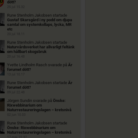
dött?
25 jul 15.32
Rune Stenholm Jakobsen
startade
Gustaf Skarsgård i ny podd om djupa
samtal om systemkollaps, lycka, MR
etc
20 jul 18.11
Rune Stenholm Jakobsen
startade
Naturvårdsverket har allvarligt feltänk
om hållbart skogsbruk
20 jul 16.48
Yvette Lindholm Rasch
svarade på
Är
forumet dött?
13 jul 10.17
Rune Stenholm Jakobsen
startade
Är
forumet dött?
09 jul 22.48
Jörgen Sundin
svarade på
Önske:
Rixwebbinarium om
Naturrestaureringslagen – kretsnivå
02 jun 10.03
Rune Stenholm Jakobsen
startade
Önske: Rixwebbinarium om
Naturrestaureringslagen – kretsnivå
17 maj 22.37