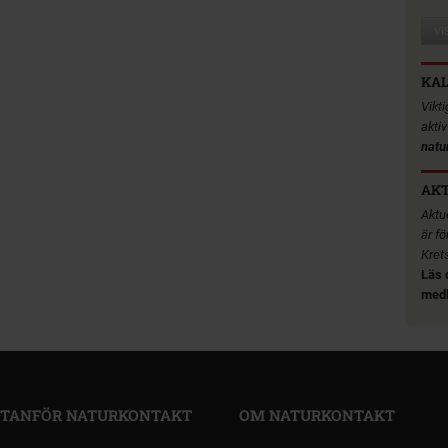
VI
KA
Vikt
akti
natu
AKT
Aktue
är fö
Kret
Läs 
medl
TANFÖR NATURKONTAKT
OM NATURKONTAKT