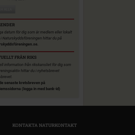
SA ALLA
LENDER
iga datum för dig som är medlem eller lokalt
v i Naturskyddsföreningen hittar du på
rskyddsföreningen.se.
UELLT FRÅN RIKS
ll information från rikskansliet för dig som
reningsaktiv hittar du i nyhetsbrevet
sbrevet.
de senaste kretsbreven på
emssidorna (logga in med bank-id)
KONTAKTA NATURKONTAKT