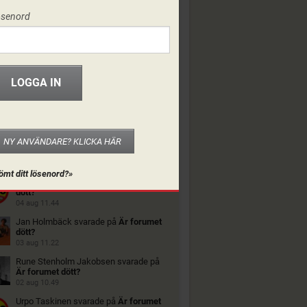
ösenord
NY ANVÄNDARE? KLICKA HÄR
ORUMET
ömt ditt lösenord?»
Urpo Taskinen
svarade på
Är forumet
dött?
04 aug 11.44
Jan Holmbäck
svarade på
Är forumet
dött?
03 aug 11.22
Rune Stenholm Jakobsen
svarade på
Är forumet dött?
02 aug 10.49
Urpo Taskinen
svarade på
Är forumet