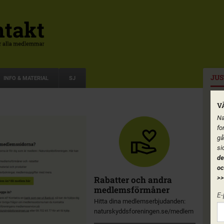
JUS
INFO & MATERIAL
SJ
V
Na
fo
gå
si
de
oc
Rabatter och andra
>>
medlemsförmåner
E-
Hitta dina medlemserbjudanden:
naturskyddsforeningen.se/medlem