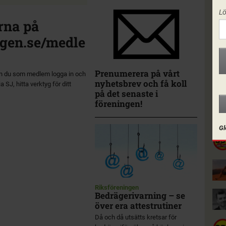
L
rna på
gen.se/medle
Prenumerera på vårt
n du som medlem logga in och
nyhetsbrev och få koll
a SJ, hitta verktyg för ditt
på det senaste i
föreningen!
I F
Gl
Riksföreningen
Bedrägerivarning – se
över era attestrutiner
Då och då utsätts kretsar för