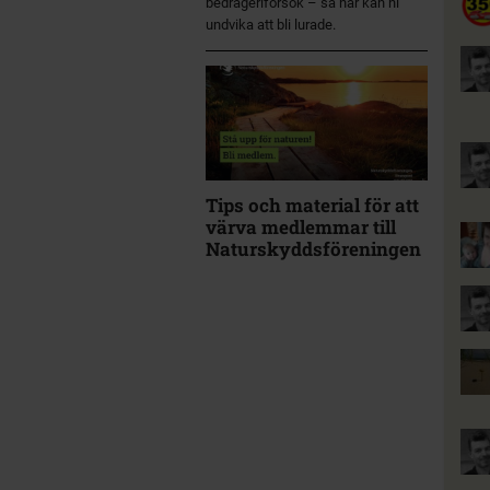
bedrägeriförsök – så här kan ni
undvika att bli lurade.
Tips och material för att
värva medlemmar till
Naturskyddsföreningen