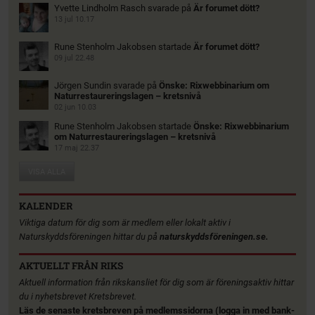
Yvette Lindholm Rasch
svarade på
Är forumet dött?
13 jul 10.17
Rune Stenholm Jakobsen
startade
Är forumet dött?
09 jul 22.48
Jörgen Sundin
svarade på
Önske: Rixwebbinarium om
Naturrestaureringslagen – kretsnivå
02 jun 10.03
Rune Stenholm Jakobsen
startade
Önske: Rixwebbinarium
om Naturrestaureringslagen – kretsnivå
17 maj 22.37
VISA ALLA
KALENDER
Viktiga datum för dig som är medlem eller lokalt aktiv i
Naturskyddsföreningen hittar du på
naturskyddsföreningen.se.
AKTUELLT FRÅN RIKS
Aktuell information från rikskansliet för dig som är föreningsaktiv hittar
du i nyhetsbrevet Kretsbrevet.
Läs de senaste kretsbreven på medlemssidorna (logga in med bank-