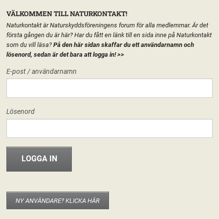
VÄLKOMMEN TILL NATURKONTAKT!
Naturkontakt är Naturskyddsföreningens forum för alla medlemmar. Är det
första gången du är här? Har du fått en länk till en sida inne på Naturkontakt
som du vill läsa?
På den här sidan skaffar du ett användarnamn och
lösenord, sedan är det bara att logga in!
>>
MENY
E-post / användarnamn
HEM
START
Lösenord
FORUM
FÖRENINGEN
INFO & MATERIAL
SJ
NY ANVÄNDARE? KLICKA HÄR