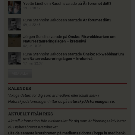
Yvette Lindholm Rasch
svarade på
Är forumet dött?
13 jul 10.17
Rune Stenholm Jakobsen
startade
Är forumet dött?
09 jul 22.48
Jörgen Sundin
svarade på
Önske: Rixwebbinarium om
Naturrestaureringslagen – kretsnivå
02 jun 10.03
Rune Stenholm Jakobsen
startade
Önske: Rixwebbinarium
om Naturrestaureringslagen – kretsnivå
17 maj 22.37
VISA ALLA
KALENDER
Viktiga datum för dig som är medlem eller lokalt aktiv i
Naturskyddsföreningen hittar du på
naturskyddsföreningen.se.
AKTUELLT FRÅN RIKS
Aktuell information från rikskansliet för dig som är föreningsaktiv hittar
du i nyhetsbrevet Kretsbrevet.
Läs de senaste kretsbreven på medlemssidorna (logga in med bank-