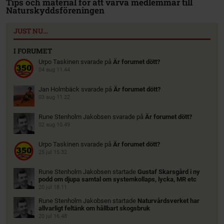
Tips och material för att värva medlemmar till
Naturskyddsföreningen
JUST NU…
I FORUMET
Urpo Taskinen
svarade på
Är forumet dött?
04 aug 11.44
Jan Holmbäck
svarade på
Är forumet dött?
03 aug 11.22
Rune Stenholm Jakobsen
svarade på
Är forumet dött?
02 aug 10.49
Urpo Taskinen
svarade på
Är forumet dött?
25 jul 15.32
Rune Stenholm Jakobsen
startade
Gustaf Skarsgård i ny
podd om djupa samtal om systemkollaps, lycka, MR etc
20 jul 18.11
Rune Stenholm Jakobsen
startade
Naturvårdsverket har
allvarligt feltänk om hållbart skogsbruk
20 jul 16.48