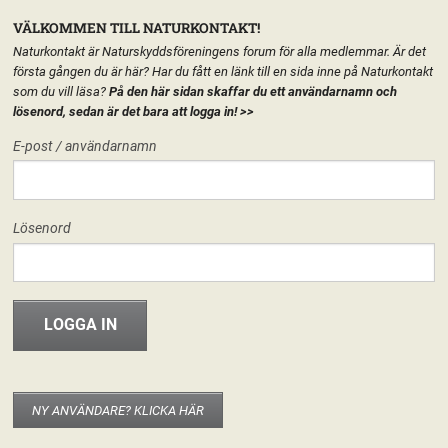
VÄLKOMMEN TILL NATURKONTAKT!
Naturkontakt är Naturskyddsföreningens forum för alla medlemmar. Är det
första gången du är här? Har du fått en länk till en sida inne på Naturkontakt
som du vill läsa?
På den här sidan skaffar du ett användarnamn och
lösenord, sedan är det bara att logga in!
>>
MENY
E-post / användarnamn
HEM
START
Lösenord
FORUM
FÖRENINGEN
INFO & MATERIAL
SJ
NY ANVÄNDARE? KLICKA HÄR