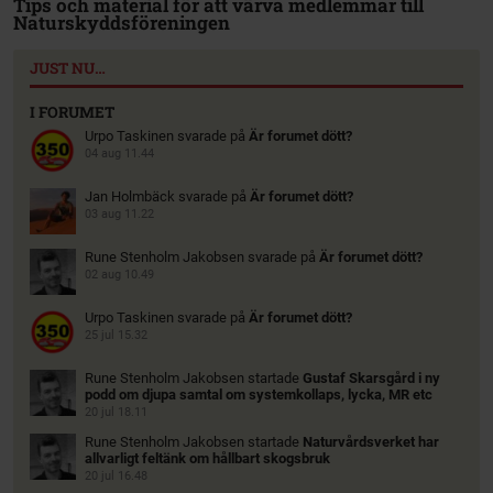
Tips och material för att värva medlemmar till
Naturskyddsföreningen
JUST NU…
I FORUMET
Urpo Taskinen
svarade på
Är forumet dött?
04 aug 11.44
Jan Holmbäck
svarade på
Är forumet dött?
03 aug 11.22
Rune Stenholm Jakobsen
svarade på
Är forumet dött?
02 aug 10.49
Urpo Taskinen
svarade på
Är forumet dött?
25 jul 15.32
Rune Stenholm Jakobsen
startade
Gustaf Skarsgård i ny
podd om djupa samtal om systemkollaps, lycka, MR etc
20 jul 18.11
Rune Stenholm Jakobsen
startade
Naturvårdsverket har
allvarligt feltänk om hållbart skogsbruk
20 jul 16.48