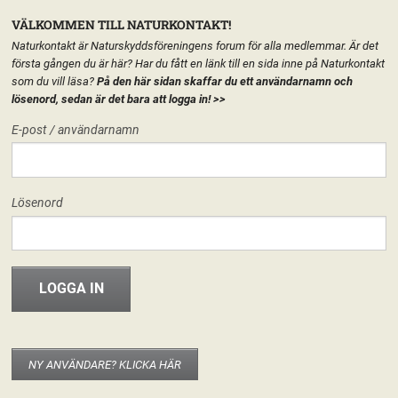
VÄLKOMMEN TILL NATURKONTAKT!
Naturkontakt är Naturskyddsföreningens forum för alla medlemmar. Är det
första gången du är här? Har du fått en länk till en sida inne på Naturkontakt
som du vill läsa?
På den här sidan skaffar du ett användarnamn och
lösenord, sedan är det bara att logga in!
>>
MENY
E-post / användarnamn
HEM
START
Lösenord
FORUM
FÖRENINGEN
INFO & MATERIAL
SJ
NY ANVÄNDARE? KLICKA HÄR