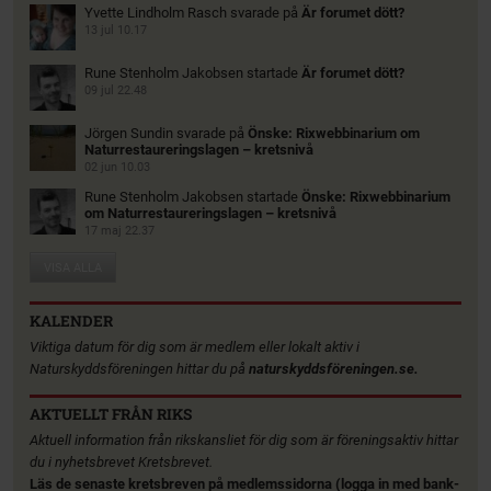
Yvette Lindholm Rasch
svarade på
Är forumet dött?
13 jul 10.17
Rune Stenholm Jakobsen
startade
Är forumet dött?
09 jul 22.48
Jörgen Sundin
svarade på
Önske: Rixwebbinarium om
Naturrestaureringslagen – kretsnivå
02 jun 10.03
Rune Stenholm Jakobsen
startade
Önske: Rixwebbinarium
om Naturrestaureringslagen – kretsnivå
17 maj 22.37
VISA ALLA
KALENDER
Viktiga datum för dig som är medlem eller lokalt aktiv i
Naturskyddsföreningen hittar du på
naturskyddsföreningen.se.
AKTUELLT FRÅN RIKS
Aktuell information från rikskansliet för dig som är föreningsaktiv hittar
du i nyhetsbrevet Kretsbrevet.
Läs de senaste kretsbreven på medlemssidorna (logga in med bank-