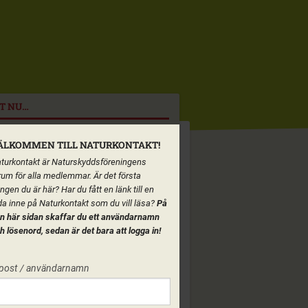
T NU…
ÄLKOMMEN TILL NATURKONTAKT!
turkontakt är Naturskyddsföreningens
rum för alla medlemmar. Är det första
ngen du är här? Har du fått en länk till en
da inne på Naturkontakt som du vill läsa?
På
n här sidan skaffar du ett användarnamn
h lösenord, sedan är det bara att logga in!
post / användarnamn