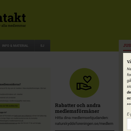
JUS
INFO & MATERIAL
SJ
V
Na
fo
gå
si
de
oc
Rabatter och andra
>>
medlemsförmåner
E-
Hitta dina medlemserbjudanden:
naturskyddsforeningen.se/medlem