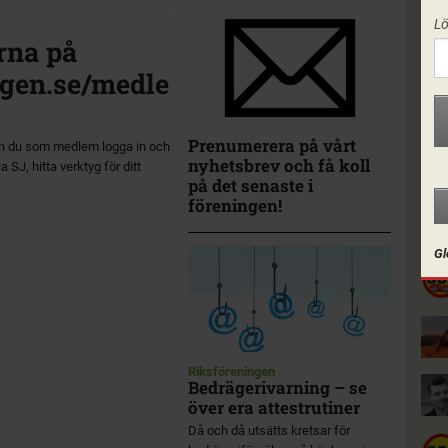
L
rna på
gen.se/medle
Prenumerera på vårt
n du som medlem logga in och
nyhetsbrev och få koll
a SJ, hitta verktyg för ditt
på det senaste i
föreningen!
I F
Gl
Riksföreningen
Bedrägerivarning – se
över era attestrutiner
Då och då utsätts kretsar för