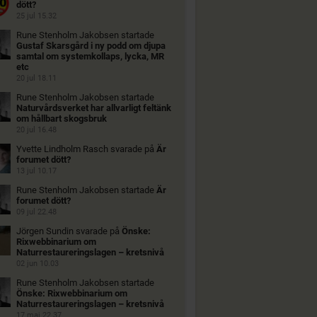
dött?
25 jul 15.32
Rune Stenholm Jakobsen
startade
Gustaf Skarsgård i ny podd om djupa
samtal om systemkollaps, lycka, MR
etc
20 jul 18.11
Rune Stenholm Jakobsen
startade
Naturvårdsverket har allvarligt feltänk
om hållbart skogsbruk
20 jul 16.48
Yvette Lindholm Rasch
svarade på
Är
forumet dött?
13 jul 10.17
Rune Stenholm Jakobsen
startade
Är
forumet dött?
09 jul 22.48
Jörgen Sundin
svarade på
Önske:
Rixwebbinarium om
Naturrestaureringslagen – kretsnivå
02 jun 10.03
Rune Stenholm Jakobsen
startade
Önske: Rixwebbinarium om
Naturrestaureringslagen – kretsnivå
17 maj 22.37