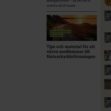
bedrägeriförsök – så här kan ni
undvika att bli lurade.
Tips och material för att
värva medlemmar till
Naturskyddsföreningen