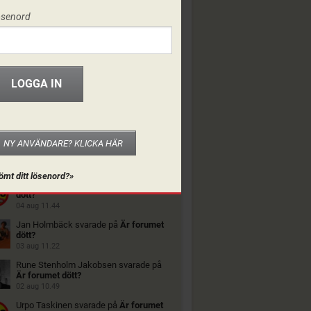
ösenord
NY ANVÄNDARE? KLICKA HÄR
ORUMET
ömt ditt lösenord?»
Urpo Taskinen
svarade på
Är forumet
dött?
04 aug 11.44
Jan Holmbäck
svarade på
Är forumet
dött?
03 aug 11.22
Rune Stenholm Jakobsen
svarade på
Är forumet dött?
02 aug 10.49
Urpo Taskinen
svarade på
Är forumet