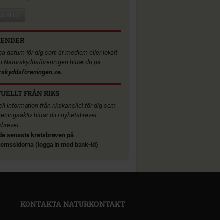
SA ALLA
LENDER
iga datum för dig som är medlem eller lokalt
v i Naturskyddsföreningen hittar du på
rskyddsföreningen.se.
UELLT FRÅN RIKS
ll information från rikskansliet för dig som
reningsaktiv hittar du i nyhetsbrevet
sbrevet.
de senaste kretsbreven på
emssidorna (logga in med bank-id)
KONTAKTA NATURKONTAKT