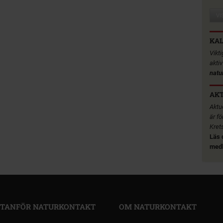
VI
KA
Vikt
akti
natu
AKT
Aktue
är fö
Kret
Läs 
medl
TANFÖR NATURKONTAKT
OM NATURKONTAKT