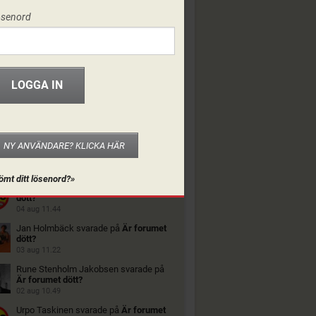
ösenord
NY ANVÄNDARE? KLICKA HÄR
ORUMET
ömt ditt lösenord?»
Urpo Taskinen
svarade på
Är forumet
dött?
04 aug 11.44
Jan Holmbäck
svarade på
Är forumet
dött?
03 aug 11.22
Rune Stenholm Jakobsen
svarade på
Är forumet dött?
02 aug 10.49
Urpo Taskinen
svarade på
Är forumet