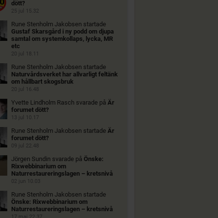
dött?
25 jul 15.32
Rune Stenholm Jakobsen
startade
Gustaf Skarsgård i ny podd om djupa
samtal om systemkollaps, lycka, MR
etc
20 jul 18.11
Rune Stenholm Jakobsen
startade
Naturvårdsverket har allvarligt feltänk
om hållbart skogsbruk
20 jul 16.48
Yvette Lindholm Rasch
svarade på
Är
forumet dött?
13 jul 10.17
Rune Stenholm Jakobsen
startade
Är
forumet dött?
09 jul 22.48
Jörgen Sundin
svarade på
Önske:
Rixwebbinarium om
Naturrestaureringslagen – kretsnivå
02 jun 10.03
Rune Stenholm Jakobsen
startade
Önske: Rixwebbinarium om
Naturrestaureringslagen – kretsnivå
17 maj 22.37