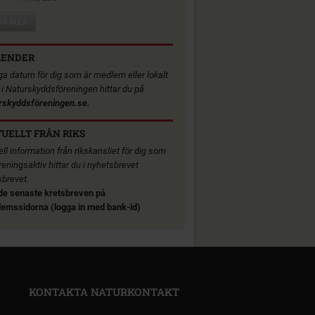
SA ALLA
LENDER
iga datum för dig som är medlem eller lokalt
v i Naturskyddsföreningen hittar du på
rskyddsföreningen.se.
UELLT FRÅN RIKS
ll information från rikskansliet för dig som
reningsaktiv hittar du i nyhetsbrevet
sbrevet.
de senaste kretsbreven på
emssidorna (logga in med bank-id)
KONTAKTA NATURKONTAKT