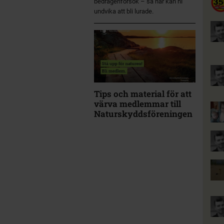
bedrägeriförsök – så här kan ni
undvika att bli lurade.
Tips och material för att
värva medlemmar till
Naturskyddsföreningen