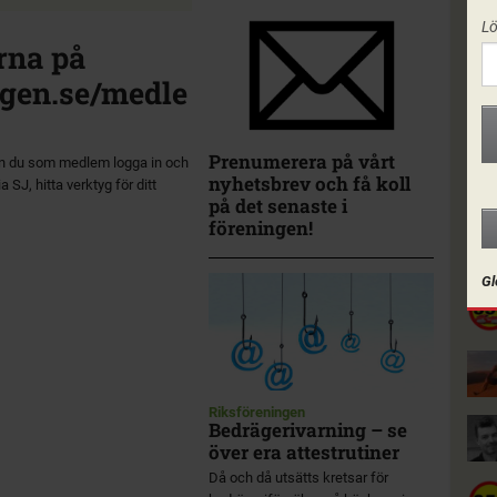
L
rna på
gen.se/medle
Prenumerera på vårt
n du som medlem logga in och
nyhetsbrev och få koll
a SJ, hitta verktyg för ditt
på det senaste i
föreningen!
I F
Gl
Riksföreningen
Bedrägerivarning – se
över era attestrutiner
Då och då utsätts kretsar för