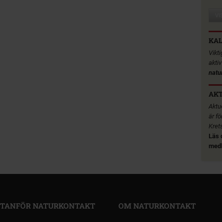
VI
KA
Vikt
akti
natu
AKT
Aktue
är fö
Kret
Läs 
medl
TANFÖR NATURKONTAKT
OM NATURKONTAKT