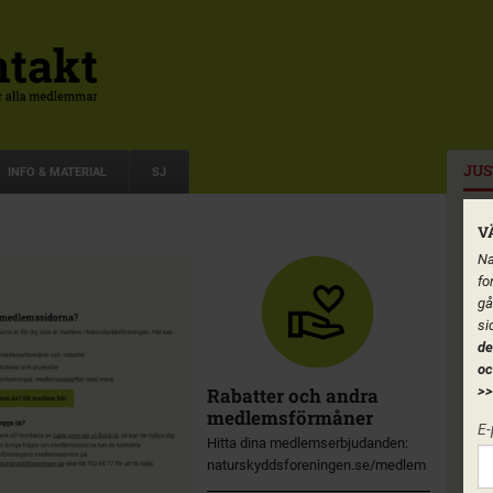
JUS
INFO & MATERIAL
SJ
V
Na
fo
gå
si
de
oc
Rabatter och andra
>>
medlemsförmåner
E-
Hitta dina medlemserbjudanden:
naturskyddsforeningen.se/medlem