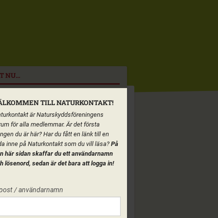
T NU…
ÄLKOMMEN TILL NATURKONTAKT!
turkontakt är Naturskyddsföreningens
rum för alla medlemmar. Är det första
ngen du är här? Har du fått en länk till en
da inne på Naturkontakt som du vill läsa?
På
n här sidan skaffar du ett användarnamn
h lösenord, sedan är det bara att logga in!
post / användarnamn