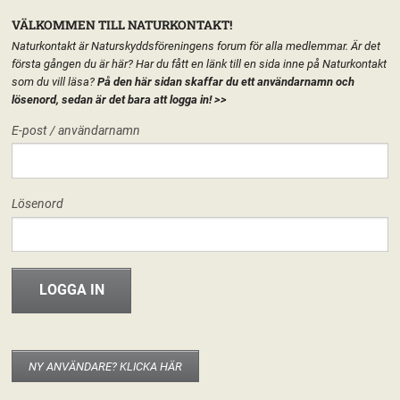
VÄLKOMMEN TILL NATURKONTAKT!
Naturkontakt är Naturskyddsföreningens forum för alla medlemmar. Är det
första gången du är här? Har du fått en länk till en sida inne på Naturkontakt
som du vill läsa?
På den här sidan skaffar du ett användarnamn och
lösenord, sedan är det bara att logga in!
>>
MENY
E-post / användarnamn
HEM
START
Lösenord
FORUM
FÖRENINGEN
INFO & MATERIAL
SJ
NY ANVÄNDARE? KLICKA HÄR