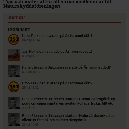
Tips och material för att värva medlemmar till
Naturskyddsföreningen
JUST NU…
I FORUMET
Urpo Taskinen
svarade på
Är forumet dött?
04 aug 11.44
Jan Holmbäck
svarade på
Är forumet dött?
03 aug 11.22
Rune Stenholm Jakobsen
svarade på
Är forumet dött?
02 aug 10.49
Urpo Taskinen
svarade på
Är forumet dött?
25 jul 15.32
Rune Stenholm Jakobsen
startade
Gustaf Skarsgård i ny
podd om djupa samtal om systemkollaps, lycka, MR etc
20 jul 18.11
Rune Stenholm Jakobsen
startade
Naturvårdsverket har
allvarligt feltänk om hållbart skogsbruk
20 jul 16.48