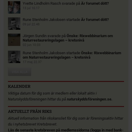
Yvette Lindholm Rasch
svarade på
Är forumet dött?
13 jul 10.17
Rune Stenholm Jakobsen
startade
Är forumet dött?
09 jul 22.48
Jörgen Sundin
svarade på
Önske: Rixwebbinarium om
Naturrestaureringslagen – kretsnivå
02 jun 10.03
Rune Stenholm Jakobsen
startade
Önske: Rixwebbinarium
om Naturrestaureringslagen – kretsnivå
17 maj 22.37
VISA ALLA
KALENDER
Viktiga datum för dig som är medlem eller lokalt aktiv i
Naturskyddsföreningen hittar du på
naturskyddsföreningen.se.
AKTUELLT FRÅN RIKS
Aktuell information från rikskansliet för dig som är föreningsaktiv hittar
du i nyhetsbrevet Kretsbrevet.
Läs de senaste kretsbreven på medlemssidorna (logga in med bank-